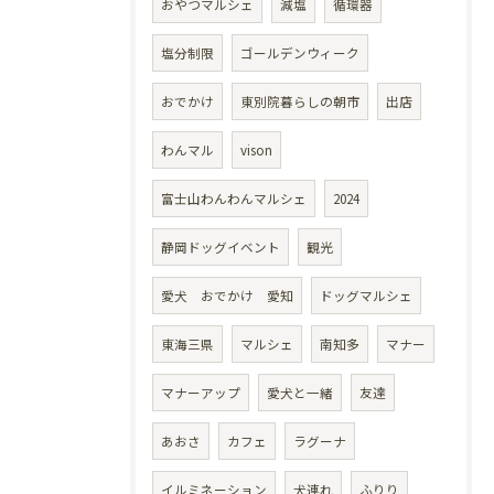
おやつマルシェ
減塩
循環器
塩分制限
ゴールデンウィーク
おでかけ
東別院暮らしの朝市
出店
わんマル
vison
富士山わんわんマルシェ
2024
静岡ドッグイベント
観光
愛犬 おでかけ 愛知
ドッグマルシェ
東海三県
マルシェ
南知多
マナー
マナーアップ
愛犬と一緒
友達
あおさ
カフェ
ラグーナ
イルミネーション
犬連れ
ふりり