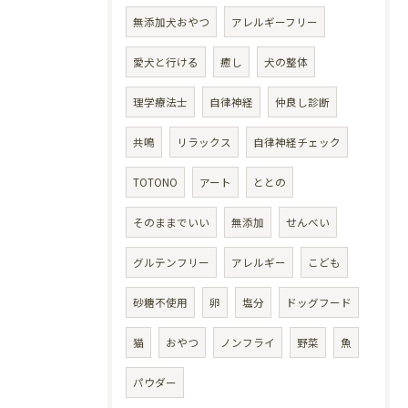
無添加犬おやつ
アレルギーフリー
愛犬と行ける
癒し
犬の整体
理学療法士
自律神経
仲良し診断
共鳴
リラックス
自律神経チェック
TOTONO
アート
ととの
そのままでいい
無添加
せんべい
グルテンフリー
アレルギー
こども
砂糖不使用
卵
塩分
ドッグフード
猫
おやつ
ノンフライ
野菜
魚
パウダー