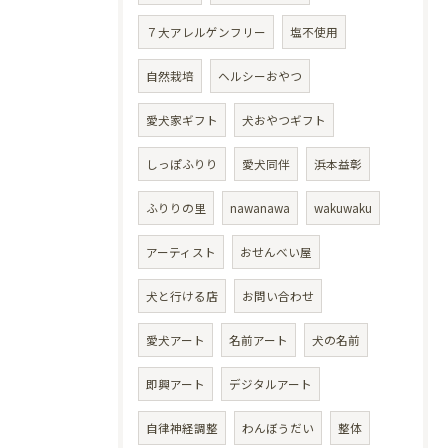
７大アレルゲンフリー
塩不使用
自然栽培
ヘルシーおやつ
愛犬家ギフト
犬おやつギフト
しっぽふりり
愛犬同伴
浜本益彰
ふりりの里
nawanawa
wakuwaku
アーティスト
おせんべい屋
犬と行ける店
お問い合わせ
愛犬アート
名前アート
犬の名前
即興アート
デジタルアート
自律神経調整
わんぼうだい
整体