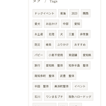
タグ
Tags
ドッグイベント
東海
2023
関西
愛犬
お出かけ
中部
愛知
お土産
北陸
犬
三重
非常食
防災
岐阜
ふりかけ
おすすめ
パピー
小麦不使用
実店舗
愛知県
旅行
愛知県 整体
知多半島 整体
南知多町 整体
武豊 整体
半田 整体
美浜町整体
イベント
石川
ワンまるプチ
阪急ハロードッグ