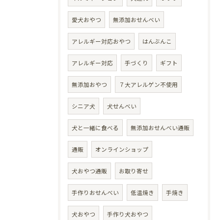
愛犬おやつ
無添加おせんべい
アレルギー対応おやつ
はんぶんこ
アレルギー対応
手づくり
ギフト
無添加おやつ
７大アレルゲン不使用
シニア犬
犬せんべい
犬と一緒に食べる
無添加おせんべい通販
通販
オンラインショップ
犬おやつ通販
お取り寄せ
手作りおせんべい
低温焼き
手焼き
犬おやつ
手作り犬おやつ