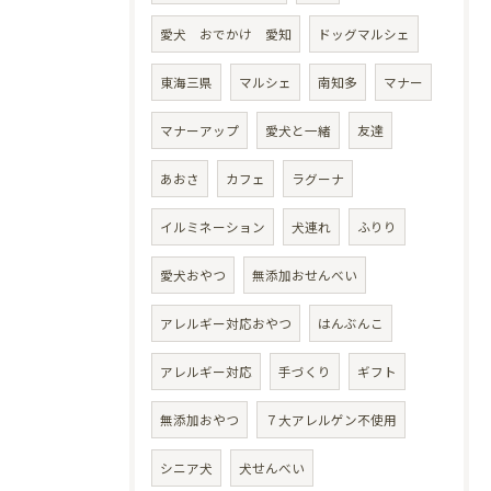
愛犬 おでかけ 愛知
ドッグマルシェ
東海三県
マルシェ
南知多
マナー
マナーアップ
愛犬と一緒
友達
あおさ
カフェ
ラグーナ
イルミネーション
犬連れ
ふりり
愛犬おやつ
無添加おせんべい
アレルギー対応おやつ
はんぶんこ
アレルギー対応
手づくり
ギフト
無添加おやつ
７大アレルゲン不使用
シニア犬
犬せんべい