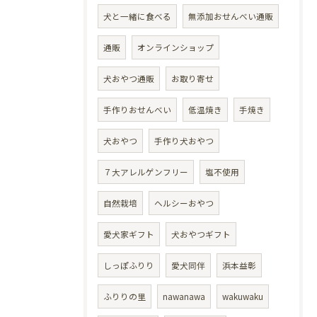
犬と一緒に食べる
無添加おせんべい通販
通販
オンラインショップ
犬おやつ通販
お取り寄せ
手作りおせんべい
低温焼き
手焼き
犬おやつ
手作り犬おやつ
７大アレルゲンフリー
塩不使用
自然栽培
ヘルシーおやつ
愛犬家ギフト
犬おやつギフト
しっぽふりり
愛犬同伴
浜本益彰
ふりりの里
nawanawa
wakuwaku