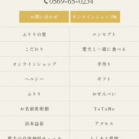
0569-65-0234
お問い合わせ
オンラインショップ
ふりりの里
コンセプト
こだわり
愛犬と一緒に食べる
オンラインショップ
手作り
ヘルシー
ギフト
ふりり
おせんべい
お名前美術館
ToToNo
浜本益彰
アクセス
愛犬の自律神経チェック
よくある質問