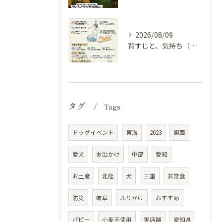
2026/08/09
背すじと、気持ち（姿勢と自律神経）
タグ
Tags
ドッグイベント
東海
2023
関西
愛犬
お出かけ
中部
愛知
お土産
北陸
犬
三重
非常食
防災
岐阜
ふりかけ
おすすめ
パピー
小麦不使用
実店舗
愛知県