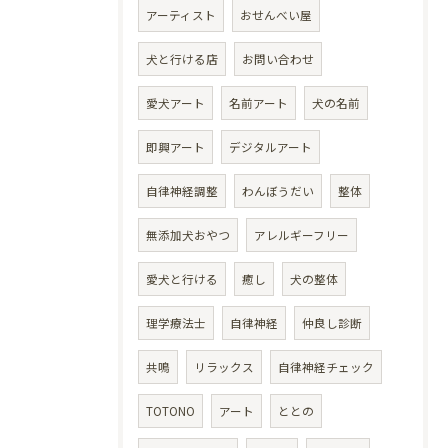
アーティスト
おせんべい屋
犬と行ける店
お問い合わせ
愛犬アート
名前アート
犬の名前
即興アート
デジタルアート
自律神経調整
わんぼうだい
整体
無添加犬おやつ
アレルギーフリー
愛犬と行ける
癒し
犬の整体
理学療法士
自律神経
仲良し診断
共鳴
リラックス
自律神経チェック
TOTONO
アート
ととの