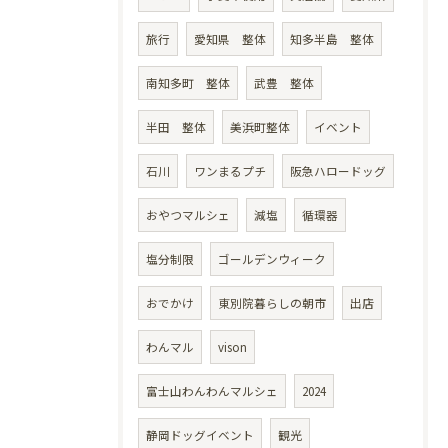
旅行
愛知県 整体
知多半島 整体
南知多町 整体
武豊 整体
半田 整体
美浜町整体
イベント
石川
ワンまるプチ
阪急ハロードッグ
おやつマルシェ
減塩
循環器
塩分制限
ゴールデンウィーク
おでかけ
東別院暮らしの朝市
出店
わんマル
vison
富士山わんわんマルシェ
2024
静岡ドッグイベント
観光