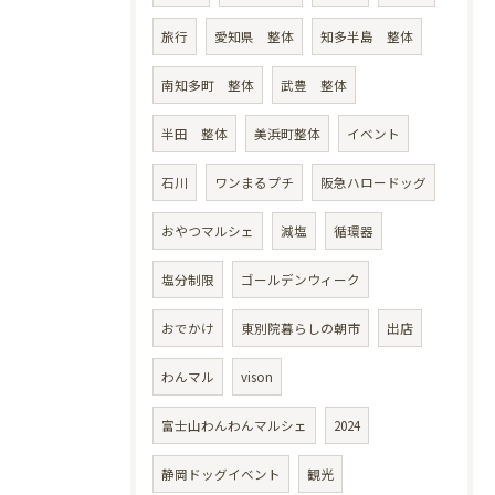
旅行
愛知県 整体
知多半島 整体
南知多町 整体
武豊 整体
半田 整体
美浜町整体
イベント
石川
ワンまるプチ
阪急ハロードッグ
おやつマルシェ
減塩
循環器
塩分制限
ゴールデンウィーク
おでかけ
東別院暮らしの朝市
出店
わんマル
vison
富士山わんわんマルシェ
2024
静岡ドッグイベント
観光