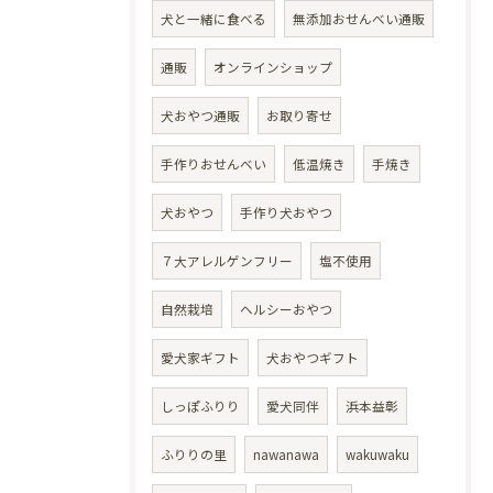
犬と一緒に食べる
無添加おせんべい通販
通販
オンラインショップ
犬おやつ通販
お取り寄せ
手作りおせんべい
低温焼き
手焼き
犬おやつ
手作り犬おやつ
７大アレルゲンフリー
塩不使用
自然栽培
ヘルシーおやつ
愛犬家ギフト
犬おやつギフト
しっぽふりり
愛犬同伴
浜本益彰
ふりりの里
nawanawa
wakuwaku