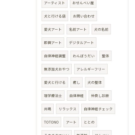
アーティスト
おせんべい屋
犬と行ける店
お問い合わせ
愛犬アート
名前アート
犬の名前
即興アート
デジタルアート
自律神経調整
わんぼうだい
整体
無添加犬おやつ
アレルギーフリー
愛犬と行ける
癒し
犬の整体
理学療法士
自律神経
仲良し診断
共鳴
リラックス
自律神経チェック
TOTONO
アート
ととの