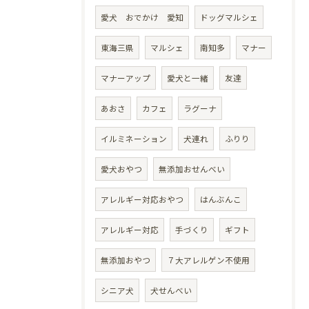
愛犬 おでかけ 愛知
ドッグマルシェ
東海三県
マルシェ
南知多
マナー
マナーアップ
愛犬と一緒
友達
あおさ
カフェ
ラグーナ
イルミネーション
犬連れ
ふりり
愛犬おやつ
無添加おせんべい
アレルギー対応おやつ
はんぶんこ
アレルギー対応
手づくり
ギフト
無添加おやつ
７大アレルゲン不使用
シニア犬
犬せんべい