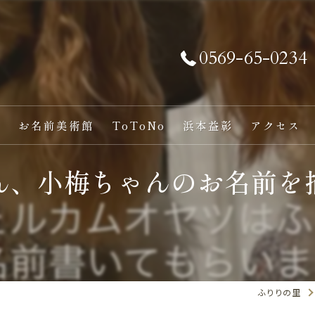
0569-65-0234
い
お名前美術館
ToToNo
浜本益彰
アクセス
ん、小梅ちゃんのお名前を
ふりりの里