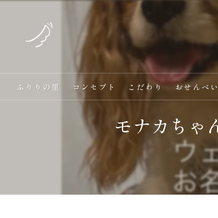
ふりりの里
コンセプト
こだわり
おせんべ
モナカちゃ
愛犬と一緒に食べる
オンラインショップ
手作り
ヘルシー
ギフト