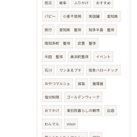
防災
岐阜
ふりかけ
おすすめ
パピー
小麦不使用
実店舗
愛知県
旅行
愛知県 整体
知多半島 整体
南知多町 整体
武豊 整体
半田 整体
美浜町整体
イベント
石川
ワンまるプチ
阪急ハロードッグ
おやつマルシェ
減塩
循環器
塩分制限
ゴールデンウィーク
おでかけ
東別院暮らしの朝市
出店
わんマル
vison