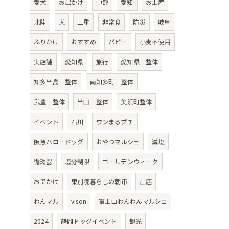
愛犬
お出かけ
中部
愛知
お土産
北陸
犬
三重
非常食
防災
岐阜
ふりかけ
おすすめ
パピー
小麦不使用
実店舗
愛知県
旅行
愛知県 整体
知多半島 整体
南知多町 整体
武豊 整体
半田 整体
美浜町整体
イベント
石川
ワンまるプチ
阪急ハロードッグ
おやつマルシェ
減塩
循環器
塩分制限
ゴールデンウィーク
おでかけ
東別院暮らしの朝市
出店
わんマル
vison
富士山わんわんマルシェ
2024
静岡ドッグイベント
観光