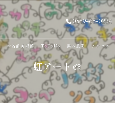
0569-65-0234
い
お名前美術館
ToToNo
浜本益彰
アクセス
虹アート🎨