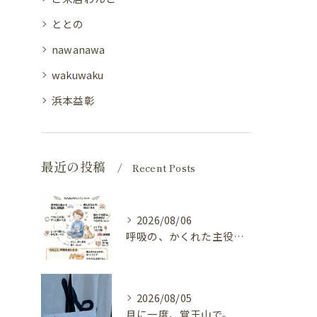
ととの
nawanawa
wakuwaku
浜本益彰
最近の投稿
Recent Posts
2026/08/06
呼吸の、かくれた主役（横隔膜と自律神経）
2026/08/05
月に一度、覚王山で。