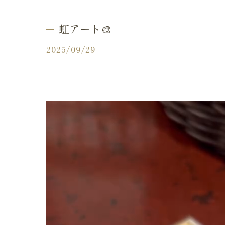
ふりり
虹アート🎨
2025/09/29