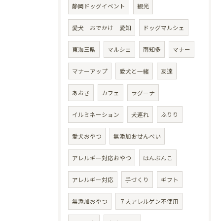
静岡ドッグイベント
観光
愛犬 おでかけ 愛知
ドッグマルシェ
東海三県
マルシェ
南知多
マナー
マナーアップ
愛犬と一緒
友達
あおさ
カフェ
ラグーナ
イルミネーション
犬連れ
ふりり
愛犬おやつ
無添加おせんべい
アレルギー対応おやつ
はんぶんこ
アレルギー対応
手づくり
ギフト
無添加おやつ
７大アレルゲン不使用