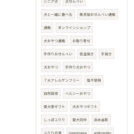
シニア犬
犬せんべい
犬と一緒に食べる
無添加おせんべい通販
通販
オンラインショップ
犬おやつ通販
お取り寄せ
手作りおせんべい
低温焼き
手焼き
犬おやつ
手作り犬おやつ
７大アレルゲンフリー
塩不使用
自然栽培
ヘルシーおやつ
愛犬家ギフト
犬おやつギフト
しっぽふりり
愛犬同伴
浜本益彰
ふりりの里
nawanawa
wakuwaku