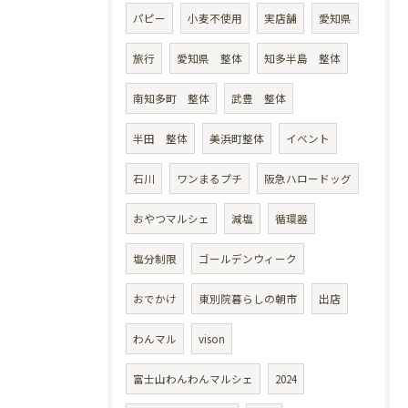
パピー
小麦不使用
実店舗
愛知県
旅行
愛知県 整体
知多半島 整体
南知多町 整体
武豊 整体
半田 整体
美浜町整体
イベント
石川
ワンまるプチ
阪急ハロードッグ
おやつマルシェ
減塩
循環器
塩分制限
ゴールデンウィーク
おでかけ
東別院暮らしの朝市
出店
わんマル
vison
富士山わんわんマルシェ
2024