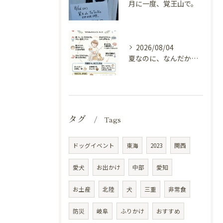
月に一度、覚王山で。
2026/08/04
夏なのに、なんだか冷えてる（内臓の冷えと自律神経）
タグ
Tags
ドッグイベント
東海
2023
関西
愛犬
お出かけ
中部
愛知
お土産
北陸
犬
三重
非常食
防災
岐阜
ふりかけ
おすすめ