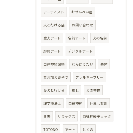
アーティスト
おせんべい屋
犬と行ける店
お問い合わせ
愛犬アート
名前アート
犬の名前
即興アート
デジタルアート
自律神経調整
わんぼうだい
整体
無添加犬おやつ
アレルギーフリー
愛犬と行ける
癒し
犬の整体
理学療法士
自律神経
仲良し診断
共鳴
リラックス
自律神経チェック
TOTONO
アート
ととの