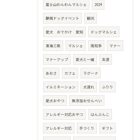
富士山わんわんマルシェ
2024
静岡ドッグイベント
観光
愛犬 おでかけ 愛知
ドッグマルシェ
東海三県
マルシェ
南知多
マナー
マナーアップ
愛犬と一緒
友達
あおさ
カフェ
ラグーナ
イルミネーション
犬連れ
ふりり
愛犬おやつ
無添加おせんべい
アレルギー対応おやつ
はんぶんこ
アレルギー対応
手づくり
ギフト