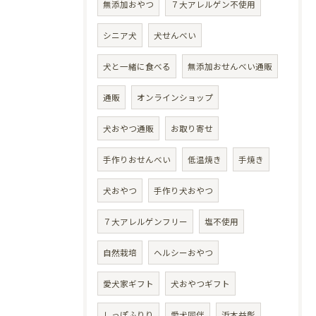
無添加おやつ
７大アレルゲン不使用
シニア犬
犬せんべい
犬と一緒に食べる
無添加おせんべい通販
通販
オンラインショップ
犬おやつ通販
お取り寄せ
手作りおせんべい
低温焼き
手焼き
犬おやつ
手作り犬おやつ
７大アレルゲンフリー
塩不使用
自然栽培
ヘルシーおやつ
愛犬家ギフト
犬おやつギフト
しっぽふりり
愛犬同伴
浜本益彰