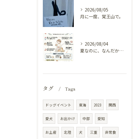
2026/08/05
月に一度、覚王山で。
2026/08/04
夏なのに、なんだか冷えてる（内臓の冷えと自律神経）
タグ
Tags
ドッグイベント
東海
2023
関西
愛犬
お出かけ
中部
愛知
お土産
北陸
犬
三重
非常食