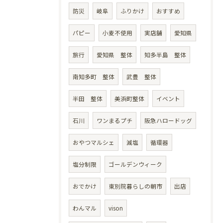
防災
岐阜
ふりかけ
おすすめ
パピー
小麦不使用
実店舗
愛知県
旅行
愛知県 整体
知多半島 整体
南知多町 整体
武豊 整体
半田 整体
美浜町整体
イベント
石川
ワンまるプチ
阪急ハロードッグ
おやつマルシェ
減塩
循環器
塩分制限
ゴールデンウィーク
おでかけ
東別院暮らしの朝市
出店
わんマル
vison