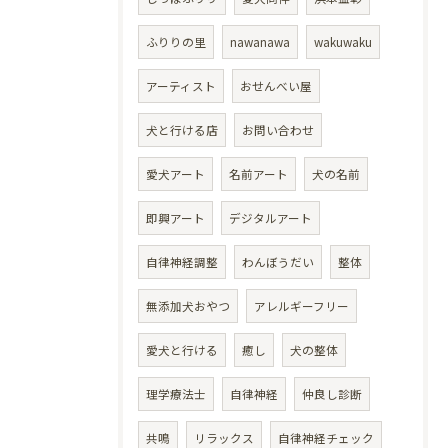
ふりりの里
nawanawa
wakuwaku
アーティスト
おせんべい屋
犬と行ける店
お問い合わせ
愛犬アート
名前アート
犬の名前
即興アート
デジタルアート
自律神経調整
わんぼうだい
整体
無添加犬おやつ
アレルギーフリー
愛犬と行ける
癒し
犬の整体
理学療法士
自律神経
仲良し診断
共鳴
リラックス
自律神経チェック