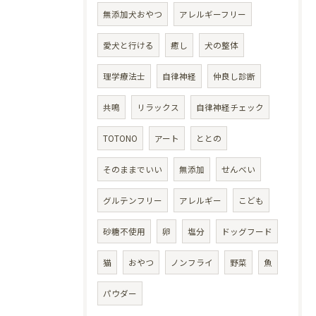
無添加犬おやつ
アレルギーフリー
愛犬と行ける
癒し
犬の整体
理学療法士
自律神経
仲良し診断
共鳴
リラックス
自律神経チェック
TOTONO
アート
ととの
そのままでいい
無添加
せんべい
グルテンフリー
アレルギー
こども
砂糖不使用
卵
塩分
ドッグフード
猫
おやつ
ノンフライ
野菜
魚
パウダー