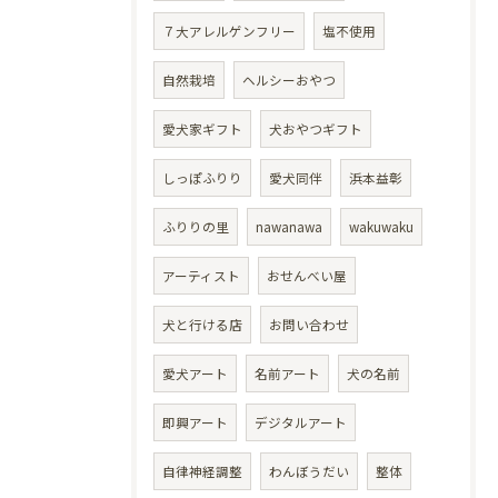
７大アレルゲンフリー
塩不使用
自然栽培
ヘルシーおやつ
愛犬家ギフト
犬おやつギフト
しっぽふりり
愛犬同伴
浜本益彰
ふりりの里
nawanawa
wakuwaku
アーティスト
おせんべい屋
犬と行ける店
お問い合わせ
愛犬アート
名前アート
犬の名前
即興アート
デジタルアート
自律神経調整
わんぼうだい
整体