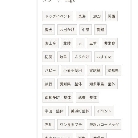
Tags
ドッグイベント
東海
2023
関西
愛犬
お出かけ
中部
愛知
お土産
北陸
犬
三重
非常食
防災
岐阜
ふりかけ
おすすめ
パピー
小麦不使用
実店舗
愛知県
旅行
愛知県 整体
知多半島 整体
南知多町 整体
武豊 整体
半田 整体
美浜町整体
イベント
石川
ワンまるプチ
阪急ハロードッグ