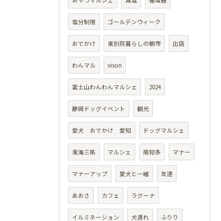
おやつマルシェ
減塩
循環器
塩分制限
ゴールデンウィーク
おでかけ
東別院暮らしの朝市
出店
わんマル
vison
富士山わんわんマルシェ
2024
静岡ドッグイベント
観光
愛犬 おでかけ 愛知
ドッグマルシェ
東海三県
マルシェ
南知多
マナー
マナーアップ
愛犬と一緒
友達
あおさ
カフェ
ラグーナ
イルミネーション
犬連れ
ふりり