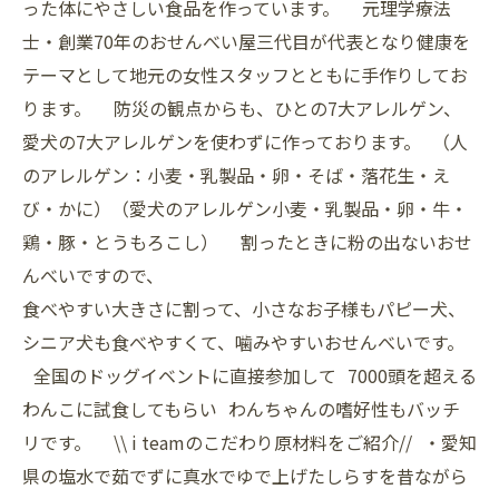
った体にやさしい食品を作っています。 元理学療法
士・創業70年のおせんべい屋三代目が代表となり健康を
テーマとして地元の女性スタッフとともに手作りしてお
ります。 防災の観点からも、ひとの7大アレルゲン、
愛犬の7大アレルゲンを使わずに作っております。 （人
のアレルゲン：小麦・乳製品・卵・そば・落花生・え
び・かに）（愛犬のアレルゲン小麦・乳製品・卵・牛・
鶏・豚・とうもろこし） 割ったときに粉の出ないおせ
んべいですので、
食べやすい大きさに割って、小さなお子様もパピー犬、
シニア犬も食べやすくて、噛みやすいおせんべいです。
全国のドッグイベントに直接参加して 7000頭を超える
わんこに試食してもらい わんちゃんの嗜好性もバッチ
リです。 \\ i teamのこだわり原材料をご紹介// ・愛知
県の塩水で茹でずに真水でゆで上げたしらすを昔ながら