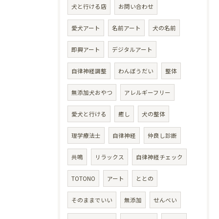
犬と行ける店
お問い合わせ
愛犬アート
名前アート
犬の名前
即興アート
デジタルアート
自律神経調整
わんぼうだい
整体
無添加犬おやつ
アレルギーフリー
愛犬と行ける
癒し
犬の整体
理学療法士
自律神経
仲良し診断
共鳴
リラックス
自律神経チェック
TOTONO
アート
ととの
そのままでいい
無添加
せんべい