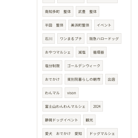
南知多町 整体
武豊 整体
半田 整体
美浜町整体
イベント
石川
ワンまるプチ
阪急ハロードッグ
おやつマルシェ
減塩
循環器
塩分制限
ゴールデンウィーク
おでかけ
東別院暮らしの朝市
出店
わんマル
vison
富士山わんわんマルシェ
2024
静岡ドッグイベント
観光
愛犬 おでかけ 愛知
ドッグマルシェ