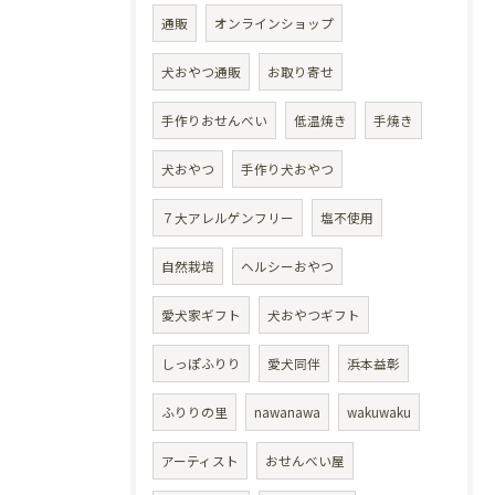
通販
オンラインショップ
犬おやつ通販
お取り寄せ
手作りおせんべい
低温焼き
手焼き
犬おやつ
手作り犬おやつ
７大アレルゲンフリー
塩不使用
自然栽培
ヘルシーおやつ
愛犬家ギフト
犬おやつギフト
しっぽふりり
愛犬同伴
浜本益彰
ふりりの里
nawanawa
wakuwaku
アーティスト
おせんべい屋