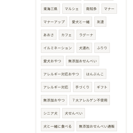
東海三県
マルシェ
南知多
マナー
マナーアップ
愛犬と一緒
友達
あおさ
カフェ
ラグーナ
イルミネーション
犬連れ
ふりり
愛犬おやつ
無添加おせんべい
アレルギー対応おやつ
はんぶんこ
アレルギー対応
手づくり
ギフト
無添加おやつ
７大アレルゲン不使用
シニア犬
犬せんべい
犬と一緒に食べる
無添加おせんべい通販