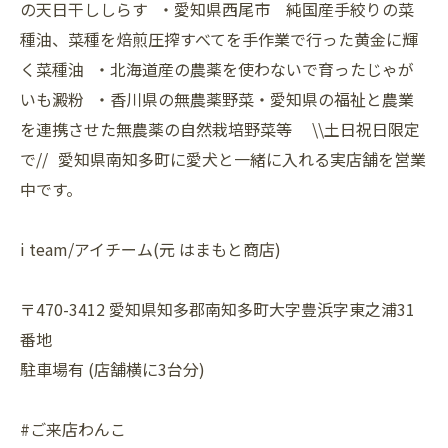
の天日干ししらす ・愛知県西尾市 純国産手絞りの菜
種油、菜種を焙煎圧搾すべてを手作業で行った黄金に輝
く菜種油 ・北海道産の農薬を使わないで育ったじゃが
いも澱粉 ・香川県の無農薬野菜・愛知県の福祉と農業
を連携させた無農薬の自然栽培野菜等 \\土日祝日限定
で// 愛知県南知多町に愛犬と一緒に入れる実店舗を営業
中です。
i team/アイチーム(元 はまもと商店)
〒470-3412 愛知県知多郡南知多町大字豊浜字東之浦31
番地
駐車場有 (店舗横に3台分)
#ご来店わんこ