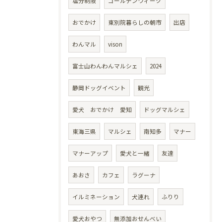
塩分制限
ゴールデンウィーク
おでかけ
東別院暮らしの朝市
出店
わんマル
vison
富士山わんわんマルシェ
2024
静岡ドッグイベント
観光
愛犬 おでかけ 愛知
ドッグマルシェ
東海三県
マルシェ
南知多
マナー
マナーアップ
愛犬と一緒
友達
あおさ
カフェ
ラグーナ
イルミネーション
犬連れ
ふりり
愛犬おやつ
無添加おせんべい