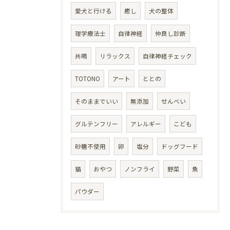
愛犬と行ける
癒し
犬の整体
理学療法士
自律神経
仲良し診断
共鳴
リラックス
自律神経チェック
TOTONO
アート
ととの
そのままでいい
無添加
せんべい
グルテンフリー
アレルギー
こども
砂糖不使用
卵
塩分
ドッグフード
猫
おやつ
ノンフライ
野菜
魚
パウダー