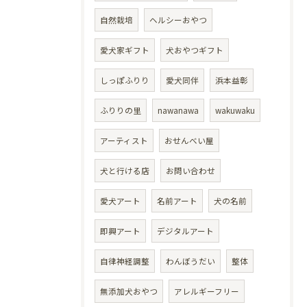
自然栽培
ヘルシーおやつ
愛犬家ギフト
犬おやつギフト
しっぽふりり
愛犬同伴
浜本益彰
ふりりの里
nawanawa
wakuwaku
アーティスト
おせんべい屋
犬と行ける店
お問い合わせ
愛犬アート
名前アート
犬の名前
即興アート
デジタルアート
自律神経調整
わんぼうだい
整体
無添加犬おやつ
アレルギーフリー