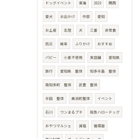
ドッグイベント
東海
2023
関西
愛犬
お出かけ
中部
愛知
お土産
北陸
犬
三重
非常食
防災
岐阜
ふりかけ
おすすめ
パピー
小麦不使用
実店舗
愛知県
旅行
愛知県 整体
知多半島 整体
南知多町 整体
武豊 整体
半田 整体
美浜町整体
イベント
石川
ワンまるプチ
阪急ハロードッグ
おやつマルシェ
減塩
循環器