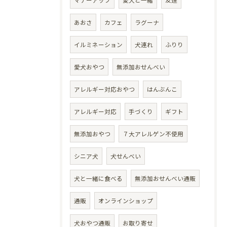
マナーアップ
愛犬と一緒
友達
あおさ
カフェ
ラグーナ
イルミネーション
犬連れ
ふりり
愛犬おやつ
無添加おせんべい
アレルギー対応おやつ
はんぶんこ
アレルギー対応
手づくり
ギフト
無添加おやつ
７大アレルゲン不使用
シニア犬
犬せんべい
犬と一緒に食べる
無添加おせんべい通販
通販
オンラインショップ
犬おやつ通販
お取り寄せ