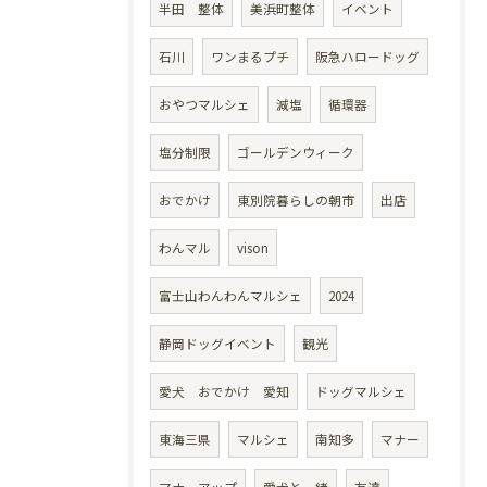
半田 整体
美浜町整体
イベント
石川
ワンまるプチ
阪急ハロードッグ
おやつマルシェ
減塩
循環器
塩分制限
ゴールデンウィーク
おでかけ
東別院暮らしの朝市
出店
わんマル
vison
富士山わんわんマルシェ
2024
静岡ドッグイベント
観光
愛犬 おでかけ 愛知
ドッグマルシェ
東海三県
マルシェ
南知多
マナー