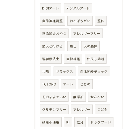
即興アート
デジタルアート
自律神経調整
わんぼうだい
整体
無添加犬おやつ
アレルギーフリー
愛犬と行ける
癒し
犬の整体
理学療法士
自律神経
仲良し診断
共鳴
リラックス
自律神経チェック
TOTONO
アート
ととの
そのままでいい
無添加
せんべい
グルテンフリー
アレルギー
こども
砂糖不使用
卵
塩分
ドッグフード