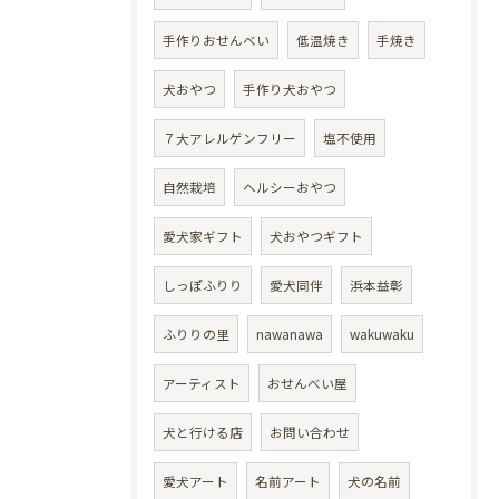
手作りおせんべい
低温焼き
手焼き
犬おやつ
手作り犬おやつ
７大アレルゲンフリー
塩不使用
自然栽培
ヘルシーおやつ
愛犬家ギフト
犬おやつギフト
しっぽふりり
愛犬同伴
浜本益彰
ふりりの里
nawanawa
wakuwaku
アーティスト
おせんべい屋
犬と行ける店
お問い合わせ
愛犬アート
名前アート
犬の名前