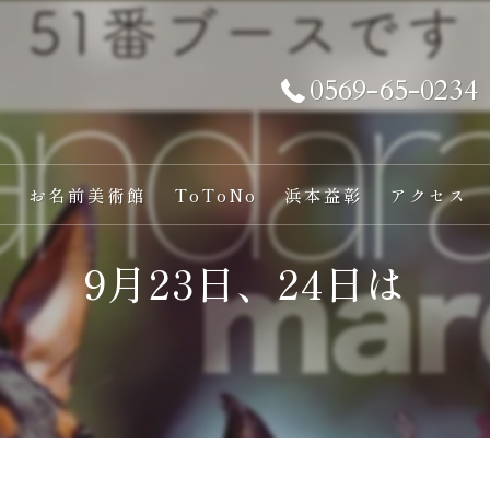
0569-65-0234
い
お名前美術館
ToToNo
浜本益彰
アクセス
9月23日、24日は