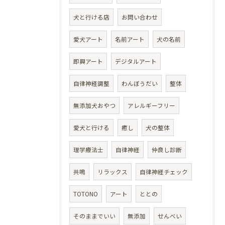
犬と行ける店
お問い合わせ
愛犬アート
名前アート
犬の名前
即興アート
デジタルアート
自律神経調整
わんぼうだい
整体
無添加犬おやつ
アレルギーフリー
愛犬と行ける
癒し
犬の整体
理学療法士
自律神経
仲良し診断
共鳴
リラックス
自律神経チェック
TOTONO
アート
ととの
そのままでいい
無添加
せんべい