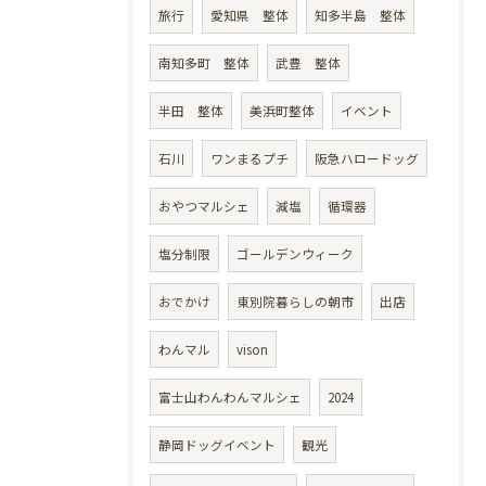
旅行
愛知県 整体
知多半島 整体
南知多町 整体
武豊 整体
半田 整体
美浜町整体
イベント
石川
ワンまるプチ
阪急ハロードッグ
おやつマルシェ
減塩
循環器
塩分制限
ゴールデンウィーク
おでかけ
東別院暮らしの朝市
出店
わんマル
vison
富士山わんわんマルシェ
2024
静岡ドッグイベント
観光