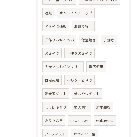
通販
オンラインショップ
犬おやつ通販
お取り寄せ
手作りおせんべい
低温焼き
手焼き
犬おやつ
手作り犬おやつ
７大アレルゲンフリー
塩不使用
自然栽培
ヘルシーおやつ
愛犬家ギフト
犬おやつギフト
しっぽふりり
愛犬同伴
浜本益彰
ふりりの里
nawanawa
wakuwaku
アーティスト
おせんべい屋