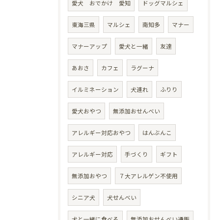
愛犬 おでかけ 愛知
ドッグマルシェ
東海三県
マルシェ
南知多
マナー
マナーアップ
愛犬と一緒
友達
あおさ
カフェ
ラグーナ
イルミネーション
犬連れ
ふりり
愛犬おやつ
無添加おせんべい
アレルギー対応おやつ
はんぶんこ
アレルギー対応
手づくり
ギフト
無添加おやつ
７大アレルゲン不使用
シニア犬
犬せんべい
犬と一緒に食べる
無添加おせんべい通販